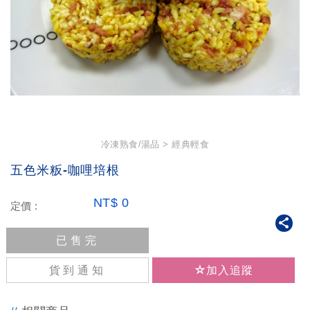
冷凍熟食/湯品
經典輕食
五色米粄-咖哩培根
NT$
0
定價 :
已售完
貨到通知
加入追蹤