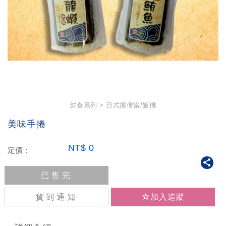
鮮食系列
日式握便當/飯糰
美味手捲
NT$
0
定價 :
已售完
貨到通知
加入追蹤