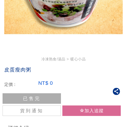
冷凍熟食/湯品
暖心小品
皮蛋瘦肉粥
NT$
0
定價 :
已售完
貨到通知
加入追蹤