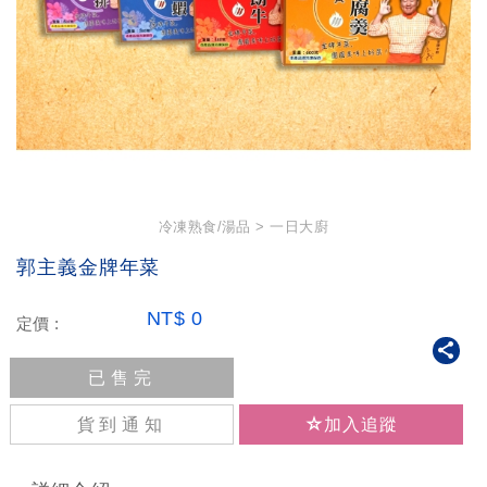
冷凍熟食/湯品
一日大廚
郭主義金牌年菜
NT$
0
定價 :
已售完
貨到通知
加入追蹤