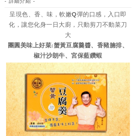
- 詳細介紹 -
呈現色、香、味，軟嫩Q彈的口感，入口即
化，讓您化身一日大廚，只動剪刀不動菜刀
大
團圓美味上好菜:蟹黃豆腐羹醬、香豬腩排、
椒汁沙朗牛、宮保藍鑽蝦